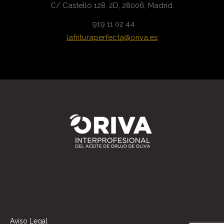
C/ Castelló 128, 2D, 28006, Madrid.
919 11 02 44
lafrituraperfecta@oriva.es
Aviso Legal